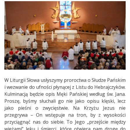
W Liturgii Słowa usłyszymy proroctwa o Słudze Pańskim
i wezwanie do ufności płynącej z Listu do Hebrajczyków.
Kulminacją będzie opis Męki Pańskiej według św. Jana.
Proszę, byśmy słuchali go nie jako opisu klęski, lecz
jako pieśni o zwycięstwie. Na Krzyżu Jezus nie
przegrywa – On wstępuje na tron, by z wysokości
przyciągnąć nas do siebie. To Jego „przejście między
wieżami” lęku i śmierci, które otwiera nam drogę do