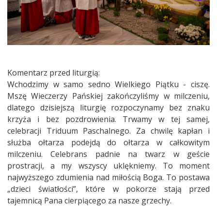
Komentarz przed liturgią:​
Wchodzimy w samo sedno Wielkiego Piątku - ciszę.
Mszę Wieczerzy Pańskiej zakończyliśmy w milczeniu,
dlatego dzisiejszą liturgię rozpoczynamy bez znaku
krzyża i bez pozdrowienia. Trwamy w tej samej,
celebracji Triduum Paschalnego. Za chwilę kapłan i
służba ołtarza podejdą do ołtarza w całkowitym
milczeniu. Celebrans padnie na twarz w geście
prostracji, a my wszyscy uklękniemy. To moment
najwyższego zdumienia nad miłością Boga. To postawa
„dzieci światłości”, które w pokorze stają przed
tajemnicą Pana cierpiącego za nasze grzechy.