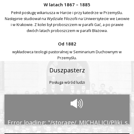
W latach 1867 – 1885
Pełnił posługę wikariusza w Harcie i przy katedrze w Przemyślu.
Następnie studiował na Wydziale Filozofii na Uniwersytecie we Lwowie
i w Krakowie. Z kolei był proboszczem w parafii Gać, a po prawie
dwóch latach proboszczem w parafii Błażowa.
Od 1882
wykładowca teologii pastoralnej w Seminarium Duchownym w
Przemyślu.
Duszpasterz
Posługa wśród ludzi
Error loading: "/storage/_MICHALICI/Pliki_serwerowe/_Zalozyciel/Duszpasterz.mp3"