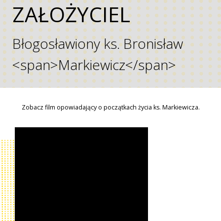
Z
A
Ł
O
Ż
Y
C
I
E
L
B
ł
o
g
o
s
ł
a
w
i
o
n
y
k
s
.
B
r
o
n
i
s
ł
a
w
<
s
p
a
n
>
M
a
r
k
i
e
w
i
c
z
<
/
s
p
a
n
>
Zobacz film opowiadający o początkach życia ks. Markiewicza.