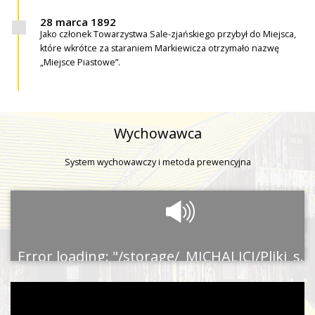
28 marca 1892
Jako członek Towarzystwa Sale-zjańskiego przybył do Miejsca,
które wkrótce za staraniem Markiewicza otrzymało nazwę
„Miejsce Piastowe”.
Wychowawca
System wychowawczy i metoda prewencyjna
Error loading: "/storage/_MICHALICI/Pliki_serwerowe/_Zalozyciel/Wychowanie.mp3"