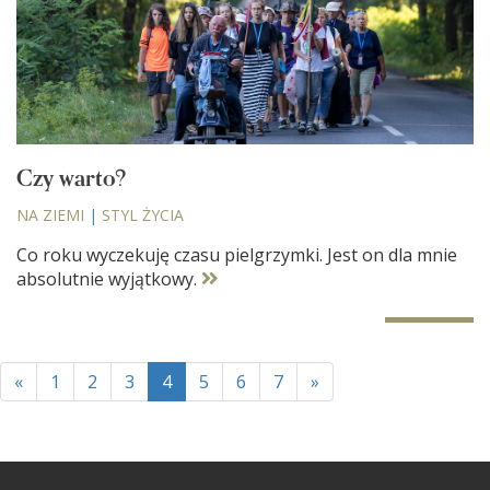
Czy warto?
NA ZIEMI
|
STYL ŻYCIA
Co roku wyczekuję czasu pielgrzymki. Jest on dla mnie
absolutnie wyjątkowy.
«
1
2
3
4
5
6
7
»