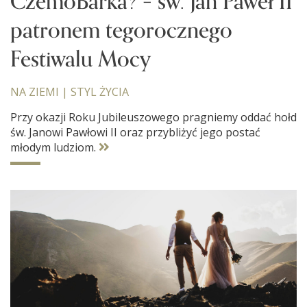
CzemóBarka? – św. Jan Paweł II
patronem tegorocznego
Festiwalu Mocy
NA ZIEMI
|
STYL ŻYCIA
Przy okazji Roku Jubileuszowego pragniemy oddać hołd
św. Janowi Pawłowi II oraz przybliżyć jego postać
młodym ludziom.