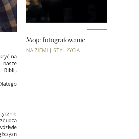
Moje fotografowanie
NA ZIEMI
|
STYL ŻYCIA
kryć na
m nasze
Biblii,
Dlatego
ktycznie
wzbudza
wdziwie
ężczyzn