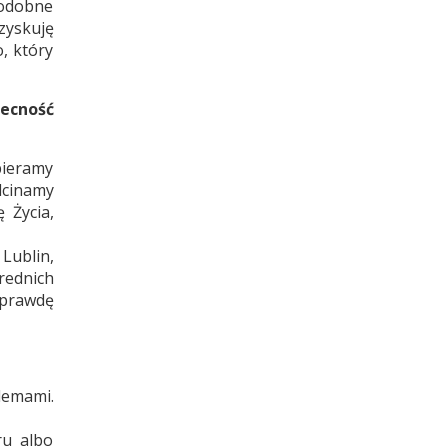
podobne
zyskuję
o, który
becność
pieramy
dcinamy
 Życia,
Lublin,
rednich
aprawdę
lemami.
ru albo