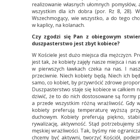
realizowanie własnych ułomnych pomysłów, a
wszystkim dla ich dobra (por. Rz 8, 28). W
Wszechmogący, wie wszystko, a do tego chce
w kaplicy, na kolanach.
Czy zgodzi się Pan z obiegowym stwier
duszpasterstwo jest zbyt kobiece?
W Kościele jest dużo miejsca dla mężczyzn. P
jest tak, że kobiety zajęły nasze miejsca i nas
w pierwszych ławkach czeka na nas. I naszy
przeciwnie. Niech kobiety będą. Niech ich będ
samo, co kobiet, by przywrócić zdrowe proporc
Duszpasterstwo staje się kobiece w całkiem n
dziwić, że to do nich dostosowane są formy p
a przede wszystkim różną wrażliwość. Gdy w
kobiety preferują temperaturę wyższą przy
duchowym. Kobiety preferują piękno, stab
rywalizację, aktywność. Stąd potrzebujemy 
męskiej wrażliwości. Tak, byśmy nie ogranicza
chcemy być aktywni, tworzyć Kościół, podej