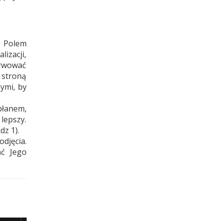
. Polem
izacji,
rwować
 stroną
nymi, by
płanem,
lepszy.
dz 1).
odjęcia.
ać Jego