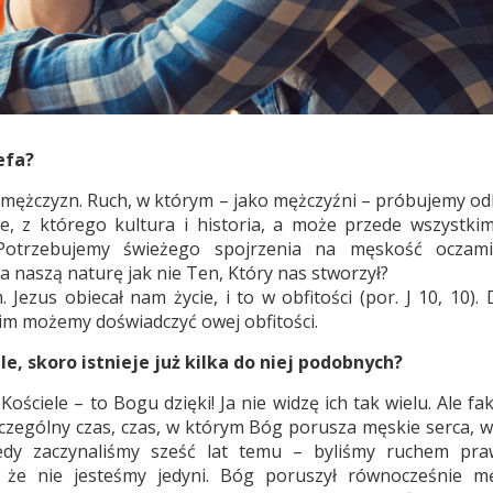
efa?
h mężczyzn. Ruch, w którym – jako mężczyźni – próbujemy od
, z którego kultura i historia, a może przede wszystki
Potrzebujemy świeżego spojrzenia na męskość oczami 
a naszą naturę jak nie Ten, Który nas stworzył?
Jezus obiecał nam życie, i to w obfitości (por. J 10, 10). 
im możemy doświadczyć owej obfitości.
, skoro istnieje już kilka do niej podobnych?
ościele – to Bogu dzięki! Ja nie widzę ich tak wielu. Ale fa
szczególny czas, czas, w którym Bóg porusza męskie serca, 
edy zaczynaliśmy sześć lat temu – byliśmy ruchem pra
 że nie jesteśmy jedyni. Bóg poruszył równocześnie m