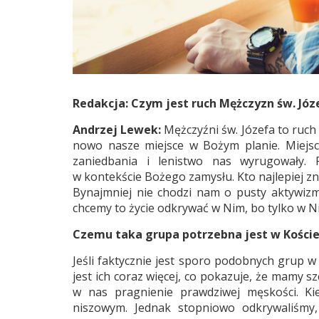
Redakcja: Czym jest ruch Mężczyzn św. Józ
Andrzej Lewek:
Mężczyźni św. Józefa to ruc
nowo nasze miejsce w Bożym planie. Miejsce
zaniedbania i lenistwo nas wyrugowały. 
w kontekście Bożego zamysłu. Kto najlepiej zn
Bynajmniej nie chodzi nam o pusty aktywizm. 
chcemy to życie odkrywać w Nim, bo tylko w N
Czemu taka grupa potrzebna jest w Kościele
Jeśli faktycznie jest sporo podobnych grup w K
jest ich coraz więcej, co pokazuje, że mamy 
w nas pragnienie prawdziwej męskości. Ki
niszowym. Jednak stopniowo odkrywaliśmy,