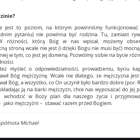
zinie?
nie jest to poziom, na którym powinniśmy funkcjonować
dnim pytaniu) nie powinna być rodzina. Tu, zamiast rywal
W różności, którą Bóg w nas wpisał, możemy obse
ną stroną wcale nie jest (i dzięki Bogu nie musi być) mocną
 niej w tym, co jest jej domeną. Pozwólmy sobie na bycie róż
ności.
ż myśleć o odpowiedzialności, prowadzeniu, byciu ka
awił Bóg mężczyznę. Wcale nie dlatego, że mężczyzna jest 
ował Bóg, a wszystko, co On uczynił było bardzo dobre (por. R
składając ją na barki mężczyzn, chce nas wyposażać do jej p
 wchodzić w Boży plan dla naszego życia i przyjmow
 – jako mężczyźni – stawać razem przed Bogiem.
spólnota Michael