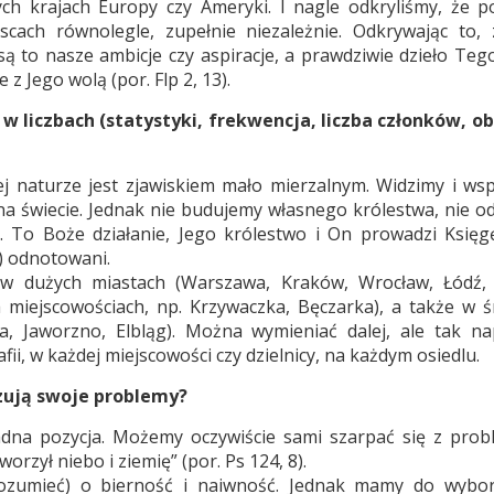
ych krajach Europy czy Ameryki. I nagle odkryliśmy, że 
scach równolegle, zupełnie niezależnie. Odkrywając to, 
są to nasze ambicje czy aspiracje, a prawdziwie dzieło Teg
 z Jego wolą (por. Flp 2, 13).
 w liczbach (statystyki, frekwencja, liczba członków, o
ej naturze jest zjawiskiem mało mierzalnym. Widzimy i ws
na świecie. Jednak nie budujemy własnego królestwa, nie o
 To Boże działanie, Jego królestwo i On prowadzi Księgę
) odnotowani.
 dużych miastach (Warszawa, Kraków, Wrocław, Łódź, 
 miejscowościach, np. Krzywaczka, Bęczarka), a także w ś
ała, Jaworzno, Elbląg). Można wymieniać dalej, ale tak n
fii, w każdej miejscowości czy dzielnicy, na każdym osiedlu.
ązują swoje problemy?
sadna pozycja. Możemy oczywiście sami szarpać się z prob
zył niebo i ziemię” (por. Ps 124, 8).
zrozumieć) o bierność i naiwność. Jednak mamy do wybo