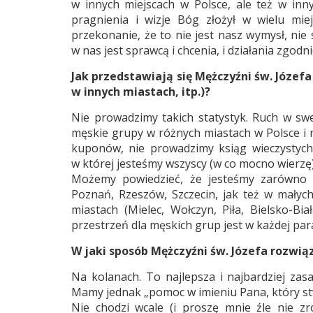
w innych miejscach w Polsce, ale też w inn
pragnienia i wizje Bóg złożył w wielu miej
przekonanie, że to nie jest nasz wymysł, nie 
w nas jest sprawcą i chcenia, i działania zgodnie
Jak przedstawiają się Mężczyźni św. Józefa
w innych miastach, itp.)?
Nie prowadzimy takich statystyk. Ruch w sw
męskie grupy w różnych miastach w Polsce i 
kuponów, nie prowadzimy ksiąg wieczystych.
w której jesteśmy wszyscy (w co mocno wierzę
Możemy powiedzieć, że jesteśmy zarówno w
Poznań, Rzeszów, Szczecin, jak też w małych
miastach (Mielec, Wołczyn, Piła, Bielsko-Bi
przestrzeń dla męskich grup jest w każdej para
W jaki sposób Mężczyźni św. Józefa rozwi
Na kolanach. To najlepsza i najbardziej za
Mamy jednak „pomoc w imieniu Pana, który stwor
Nie chodzi wcale (i proszę mnie źle nie 