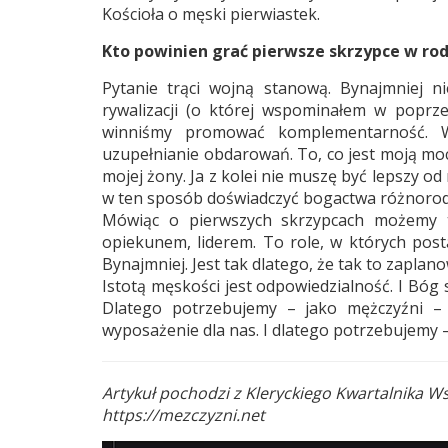
Kościoła o męski pierwiastek.
Kto powinien grać pierwsze skrzypce w rod
Pytanie trąci wojną stanową. Bynajmniej 
rywalizacji (o której wspominałem w poprze
winniśmy promować komplementarność. 
uzupełnianie obdarowań. To, co jest moją moc
mojej żony. Ja z kolei nie muszę być lepszy od
w ten sposób doświadczyć bogactwa różnorod
Mówiąc o pierwszych skrzypcach możemy te
opiekunem, liderem. To role, w których post
Bynajmniej. Jest tak dlatego, że tak to zaplan
Istotą męskości jest odpowiedzialność. I Bóg 
Dlatego potrzebujemy – jako mężczyźni –
wyposażenie dla nas. I dlatego potrzebujemy
Artykuł pochodzi z Kleryckiego Kwartalnika W
https://mezczyzni.net