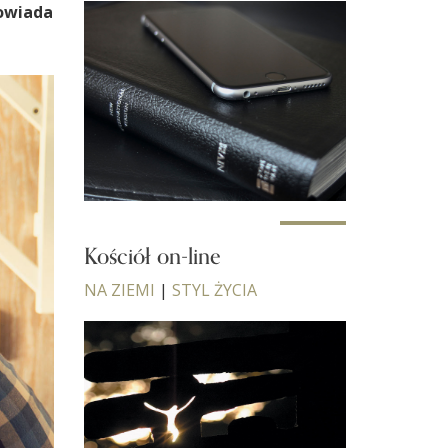
powiada
Kościół on-line
NA ZIEMI
|
STYL ŻYCIA