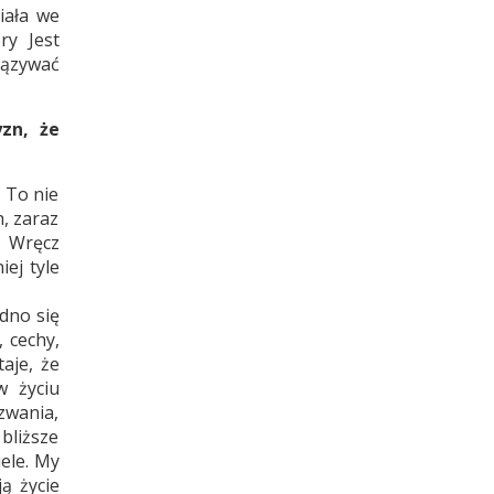
iała we
ry Jest
iązywać
zn, że
 To nie
h, zaraz
. Wręcz
iej tyle
dno się
 cechy,
aje, że
w życiu
zwania,
bliższe
iele. My
ą życie