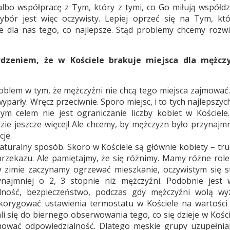
lbo współpracę z Tym, który z tymi, co Go miłują współdz
ybór jest więc oczywisty. Lepiej oprzeć się na Tym, któ
 dla nas tego, co najlepsze. Stąd problemy chcemy rozw
dzeniem, że w Kościele brakuje miejsca dla mężczy
roblem w tym, że mężczyźni nie chcą tego miejsca zajmować.
 wyparły. Wręcz przeciwnie. Sporo miejsc, i to tych najlepszyc
m celem nie jest ograniczanie liczby kobiet w Kościele
zie jeszcze więcej! Ale chcemy, by mężczyzn było przynajmn
je.
aturalny sposób. Skoro w Kościele są głównie kobiety – tru
rzekazu. Ale pamiętajmy, że się różnimy. Mamy różne role,
 zimie zaczynamy ogrzewać mieszkanie, oczywistym się st
najmniej o 2, 3 stopnie niż mężczyźni. Podobnie jest 
ilność, bezpieczeństwo, podczas gdy mężczyźni wolą wy
skorygować ustawienia termostatu w Kościele na wartości 
li się do biernego obserwowania tego, co się dzieje w Kośc
mować odpowiedzialność. Dlatego męskie grupy uzupełniaj