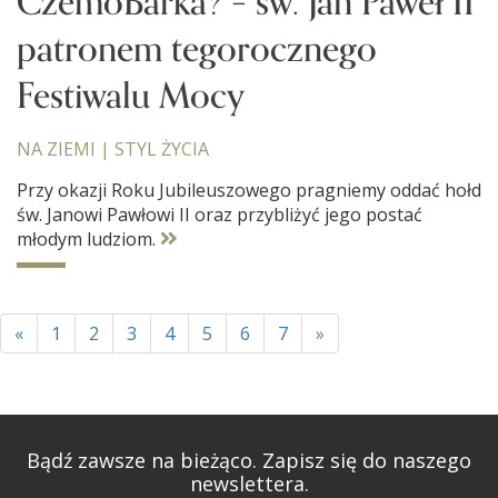
CzemóBarka? – św. Jan Paweł II
patronem tegorocznego
Festiwalu Mocy
NA ZIEMI
|
STYL ŻYCIA
Przy okazji Roku Jubileuszowego pragniemy oddać hołd
św. Janowi Pawłowi II oraz przybliżyć jego postać
młodym ludziom.
«
1
2
3
4
5
6
7
»
Bądź zawsze na bieżąco. Zapisz się do naszego
newslettera.