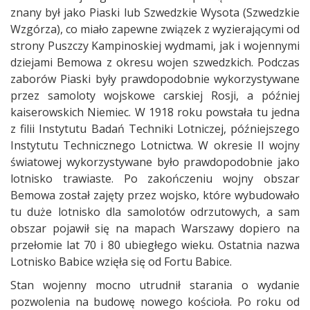
znany był jako Piaski lub Szwedzkie Wysota (Szwedzkie
Wzgórza), co miało zapewne związek z wyzierającymi od
strony Puszczy Kampinoskiej wydmami, jak i wojennymi
dziejami Bemowa z okresu wojen szwedzkich. Podczas
zaborów Piaski były prawdopodobnie wykorzystywane
przez samoloty wojskowe carskiej Rosji, a później
kaiserowskich Niemiec. W 1918 roku powstała tu jedna
z filii Instytutu Badań Techniki Lotniczej, późniejszego
Instytutu Technicznego Lotnictwa. W okresie II wojny
światowej wykorzystywane było prawdopodobnie jako
lotnisko trawiaste. Po zakończeniu wojny obszar
Bemowa został zajęty przez wojsko, które wybudowało
tu duże lotnisko dla samolotów odrzutowych, a sam
obszar pojawił się na mapach Warszawy dopiero na
przełomie lat 70 i 80 ubiegłego wieku. Ostatnia nazwa
Lotnisko Babice wzięła się od Fortu Babice.
Stan wojenny mocno utrudnił starania o wydanie
pozwolenia na budowę nowego kościoła. Po roku od