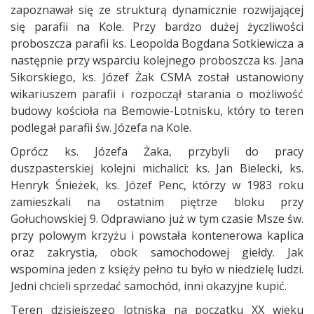
zapoznawał się ze strukturą dynamicznie rozwijającej
się parafii na Kole. Przy bardzo dużej życzliwości
proboszcza parafii ks. Leopolda Bogdana Sotkiewicza a
następnie przy wsparciu kolejnego proboszcza ks. Jana
Sikorskiego, ks. Józef Żak CSMA został ustanowiony
wikariuszem parafii i rozpoczął starania o możliwość
budowy kościoła na Bemowie-Lotnisku, który to teren
podlegał parafii św. Józefa na Kole.
Oprócz ks. Józefa Żaka, przybyli do pracy
duszpasterskiej kolejni michalici: ks. Jan Bielecki, ks.
Henryk Śnieżek, ks. Józef Penc, którzy w 1983 roku
zamieszkali na ostatnim piętrze bloku przy
Gołuchowskiej 9. Odprawiano już w tym czasie Msze św.
przy polowym krzyżu i powstała kontenerowa kaplica
oraz zakrystia, obok samochodowej giełdy. Jak
wspomina jeden z księży pełno tu było w niedzielę ludzi.
Jedni chcieli sprzedać samochód, inni okazyjne kupić.
Teren dzisiejszego lotniska na początku XX wieku