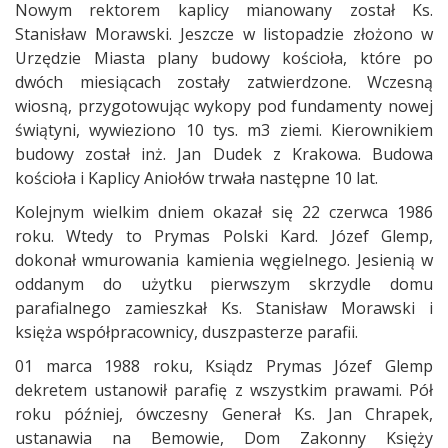
Nowym rektorem kaplicy mianowany został Ks.
Stanisław Morawski. Jeszcze w listopadzie złożono w
Urzędzie Miasta plany budowy kościoła, które po
dwóch miesiącach zostały zatwierdzone. Wczesną
wiosną, przygotowując wykopy pod fundamenty nowej
świątyni, wywieziono 10 tys. m3 ziemi. Kierownikiem
budowy został inż. Jan Dudek z Krakowa. Budowa
kościoła i Kaplicy Aniołów trwała następne 10 lat.
Kolejnym wielkim dniem okazał się 22 czerwca 1986
roku. Wtedy to Prymas Polski Kard. Józef Glemp,
dokonał wmurowania kamienia węgielnego. Jesienią w
oddanym do użytku pierwszym skrzydle domu
parafialnego zamieszkał Ks. Stanisław Morawski i
księża współpracownicy, duszpasterze parafii.
01 marca 1988 roku, Ksiądz Prymas Józef Glemp
dekretem ustanowił parafię z wszystkim prawami. Pół
roku później, ówczesny Generał Ks. Jan Chrapek,
ustanawia na Bemowie, Dom Zakonny Księży