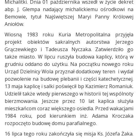
Michalitki. Dnia 01 października wszedł w życie dekret
abp. J. Glempa nadający michalickiemu ośrodkowi na
Bemowie, tytuł Najświętszej Maryi Panny Królowej
Aniołów.
Wiosną 1983 roku Kuria Metropolitalna przyjęła
projekt obiektów sakralnych autorstwa Jerzego
Grączewkiego i Tadeusza Nyczaka. Zatwierdziło go
także miasto. W lipcu ruszyła budowa kaplicy, którą w
grudniu oddano do użytku. Na początku nowego roku
Urząd Dzielnicy Wola przyznał dodatkowy teren i wydał
pozwolenie na budowę plebanii i części katechetycznej.
13 maja kaplicę i salki poświęcił bp Kazimierz Romaniuk.
Udzielił także wtedy pierwszego w historii tej wspólnoty
bierzmowania. Jeszcze przez 10 lat kaplica służyła
mieszkańcom coraz większego osiedla. Przed wakacjami
1984 roku, pod kierunkiem inż. Adama Kroczaka
rozpoczęto budowę domu parafialnego.
16 lipca tego roku zakończyła się misja Ks. Józefa Żaka.