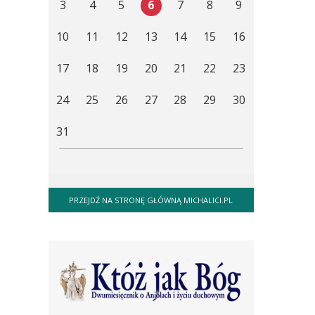
3
4
5
6
7
8
9
10
11
12
13
14
15
16
17
18
19
20
21
22
23
24
25
26
27
28
29
30
31
PRZEJDŹ NA STRONĘ GŁÓWNĄ MICHALICI.PL