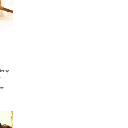
niemy
,
nym