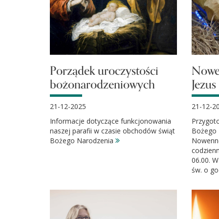
Porządek uroczystości
Nowe
bożonarodzeniowych
Jezus
21-12-2025
21-12-2
Informacje dotyczące funkcjonowania
Przygoto
naszej parafii w czasie obchodów świąt
Bożego 
Bożego Narodzenia
Nowennę
codzienn
06.00. W
św. o go