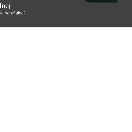
lnej
ia parafialna?