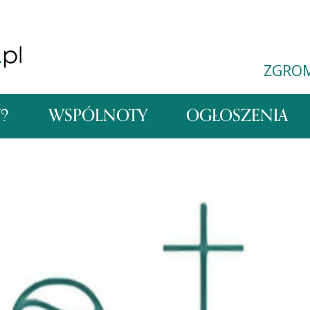
ZGRO
Y?
WSPÓLNOTY
OGŁOSZENIA